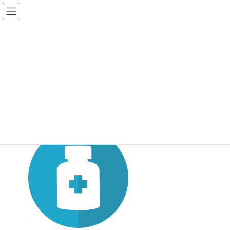
コ
ナ
ン
ビ
テ
ゲ
ン
ー
ツ
シ
へ
ョ
高血圧症について
ス
ン
キ
に
ッ
移
プ
動
トップ
高血圧症について